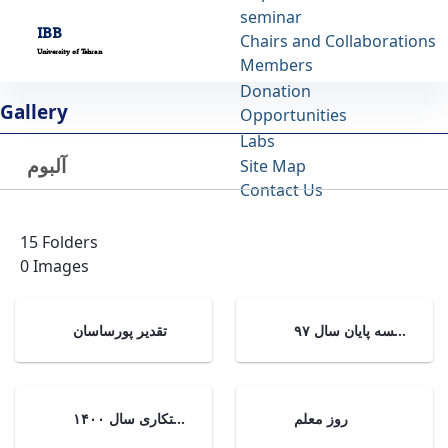
seminar
IBB
Chairs and Collaborations
University of Tehran
Members
Donation
آلبوم - Albums - مركز تحقيقات بيوشيمی و
Gallery
Opportunities
بيوفيزيك ibb
Labs
آلبوم
Back
Site Map
Contact Us
Last Updated 3/10/24
15 Folders
0 Images
جلسه پایان سال ۹۷
تقدیر پورساسان
روز معلم
روز درختکاری سال ۱۴۰۰