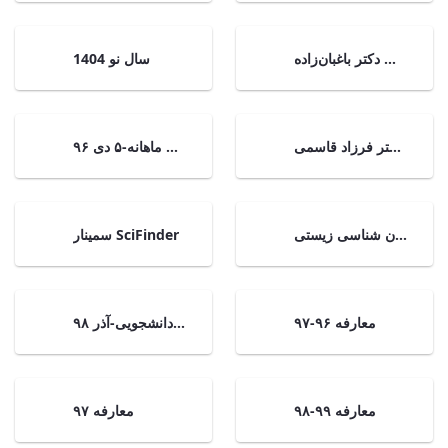
سخنرانی دکتر باغبان‌زاده
سال نو 1404
سخنرانی ماهانه - دکتر فرزاد قاسمی
سخنرانی ماهانه-۵ دی ۹۶
سمینار انسان شناسی زیستی
سمینار SciFinder
معارفه ۹۶-۹۷
شورای دانشجویی-آذر ۹۸
معارفه ۹۹-۹۸
معارفه ۹۷